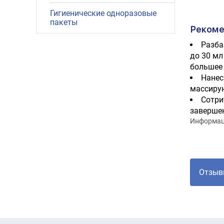
Гигиенические одноразовые
пакеты
Рекоме
Разба
до 30 мл
большее 
Нанес
массирую
Сотри
завершен
Информаци
Отзыв