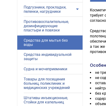
Подгузники, прокладки,
Косметич
пеленки, нагрудники
требует 
согласно
Противовоспалительные,
дезинфицирующие
пластыри и повязки
Средство
полотенц
Средства для мытья без
обеспечи
воды
а так же
противо
Средства индивидуальной
защиты
Особен
Судна и мочеприемники
не тр
не со
Товары для посещения
остав
больниц, поликлиник и
медицинских учреждений
нейтр
без к
Штативы инъекционные,
содер
Стойки для капельниц
объем