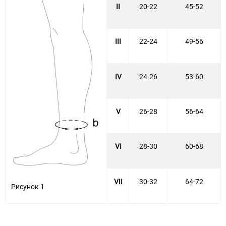
II
20-22
45-52
III
22-24
49-56
IV
24-26
53-60
V
26-28
56-64
VI
28-30
60-68
VII
30-32
64-72
Рисунок 1­