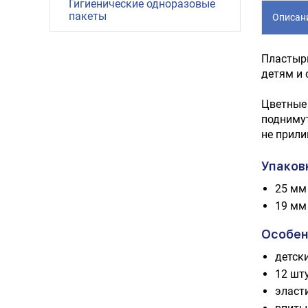
Гигиенические одноразовые
пакеты
Описан
Пластыри
детям и 
Цветные 
подниму
не прили
Упаков
25 мм 
19 мм 
Особен
детск
12 шт
эласт