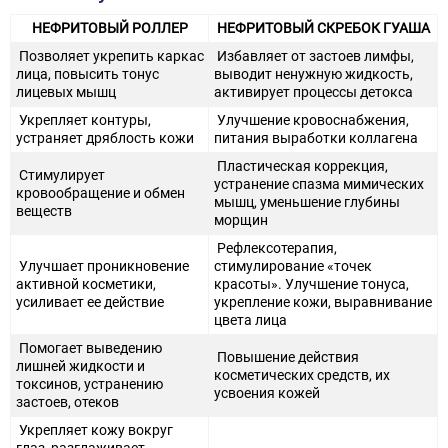
НЕФРИТОВЫЙ РОЛЛЕР
НЕФРИТОВЫЙ СКРЕБОК ГУАША
Позволяет укрепить каркас
Избавляет от застоев лимфы,
лица, повысить тонус
выводит ненужную жидкость,
лицевых мышц
активирует процессы детокса
Укрепляет контуры,
Улучшение кровоснабжения,
устраняет дряблость кожи
питания выработки коллагена
Пластическая коррекция,
Стимулирует
устранение спазма мимических
кровообращение и обмен
мышц, уменьшение глубины
веществ
морщин
Рефлексотерапия,
Улучшает проникновение
стимулирование «точек
активной косметики,
красоты». Улучшение тонуса,
усиливает ее действие
укрепление кожи, выравнивание
цвета лица
Помогает выведению
Повышение действия
лишней жидкости и
косметических средств, их
токсинов, устранению
усвоения кожей
застоев, отеков
Укрепляет кожу вокруг