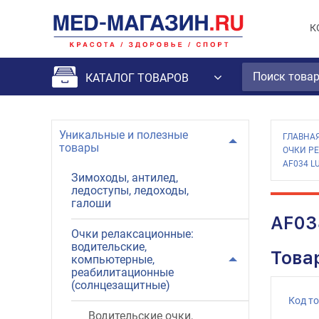
К
КАТАЛОГ ТОВАРОВ
Уникальные и полезные
ГЛАВНА
товары
ОЧКИ Р
AF034 
Зимоходы, антилед,
ледоступы, ледоходы,
галоши
AF03
Очки релаксационные:
водительские,
Това
компьютерные,
реабилитационные
(солнцезащитные)
Код т
Водительские очки,