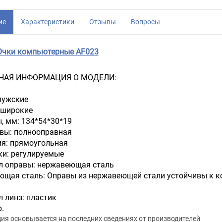
ие
Характеристики
Отзывы
Вопросы
Очки компьютерные AF023
НАЯ ИНФОРМАЦИЯ О МОДЕЛИ:
мужские
 широкие
, мм: 134*54*30*19
вы: полнооправная
я: прямоугольная
ки: регулируемые
л оправы: нержавеющая сталь
щая сталь: Оправы из нержавеющей стали устойчивы к к
 линз: пластик
р.
я основывается на последних сведениях от производителей