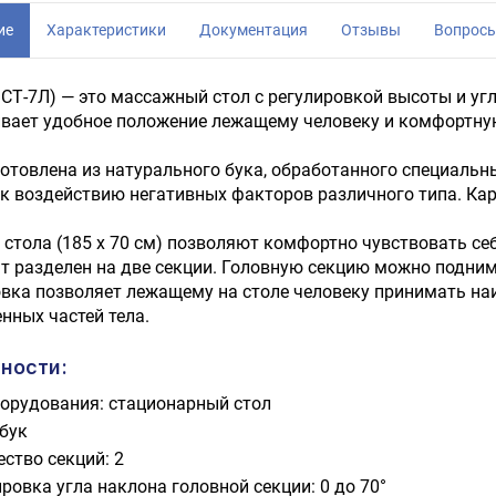
ие
Характеристики
Документация
Отзывы
Вопрос
МСТ-7Л) — это массажный стол с регулировкой высоты и уг
вает удобное положение лежащему человеку и комфортную
отовлена из натурального бука, обработанного специаль
к воздействию негативных факторов различного типа. Кар
стола (185 х 70 см) позволяют комфортно чувствовать се
 разделен на две секции. Головную секцию можно поднимат
вка позволяет лежащему на столе человеку принимать на
нных частей тела.
ности:
борудования: стационарный стол
 бук
ство секций: 2
ровка угла наклона головной секции: 0 до 70°