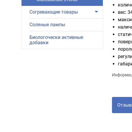
колич
Согревающие товары
вес: 3
макси
Соляные лампы
налич
статич
Биологочески активные
повер
добавки
порол
регул
габар
Информаци
Отзыв