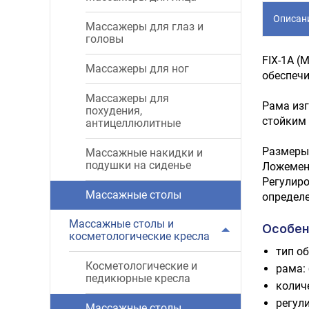
Описан
Массажеры для глаз и
головы
FIX-1A (
Массажеры для ног
обеспечи
Массажеры для
Рама изг
похудения,
стойким 
антицеллюлитные
Размеры 
Массажные накидки и
подушки на сиденье
Ложемент
Регулиро
Массажные столы
определе
Массажные столы и
Особен
косметологические кресла
тип о
Косметологические и
рама:
педикюрные кресла
количе
регули
Массажные столы