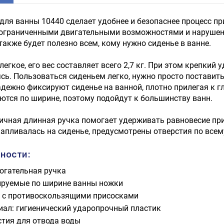
для ванны 10440 сделает удобнее и безопаснее процесс п
 ограниченными двигательными возможностями и нарушени
также будет полезно всем, кому нужно сиденье в ванне.
легкое, его вес составляет всего 2,7 кг. При этом крепкий
сь. Пользоваться сиденьем легко, нужно просто поставит
дежно фиксируют сиденье на ванной, плотно прилегая к г
ются по ширине, поэтому подойдут к большинству ванн.
чная длинная ручка помогает удерживать равновесие при 
капливалась на сиденье, предусмотрены отверстия по всем
ности:
огательная ручка
ируемые по ширине ванны ножки
 с противоскользящими присосками
иал: гигиенический ударопрочный пластик
стия для отвода воды