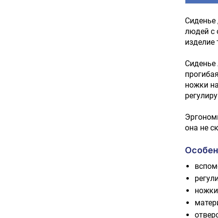
Сиденье 
людей с
изделие 
Сиденье 
прогибая
ножки на
регулиру
Эргономи
она не с
Особен
вспом
регул
ножки
матер
отвер