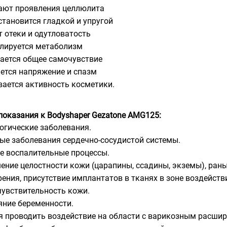
ают проявления целлюлита
становится гладкой и упругой
т отеки и одутловатость
лируется метаболизм
ается общее самочувствие
ется напряжение и спазм
вается активность косметики.
оказания к Bodyshaper Gezatone AMG125:
огические заболевания.
ые заболевания сердечно-сосудистой системы.
е воспалительные процессы.
ение целостности кожи (царапины, ссадины, экземы), раны
ения, присутствие имплантатов в тканях в зоне воздейств
чувствительность кожи.
яние беременности.
я проводить воздействие на области с варикозным расшир