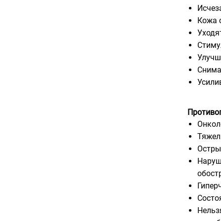
Исчез
Кожа 
Уходя
Стиму
Улучш
Снима
Усили
Противоп
Онкол
Тяжел
Остры
Наруш
обостр
Гипер
Состо
Нельз