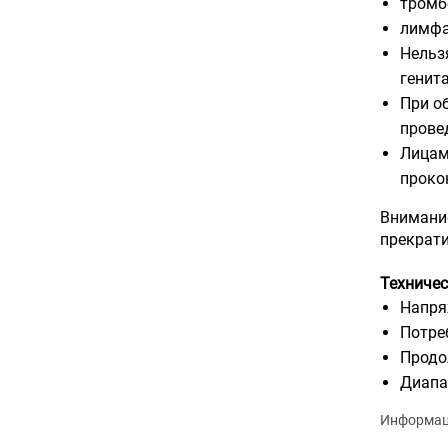
тромб
лимфа
Нельз
генита
При о
прове
Лицам
проко
Внимание
прекрати
Техничес
Напря
Потре
Продо
Диапа
Информаци