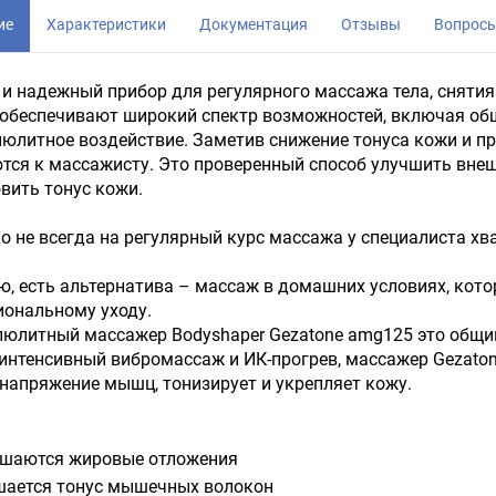
ие
Характеристики
Документация
Отзывы
Вопрос
 надежный прибор для регулярного массажа тела, снятия
 обеспечивают широкий спектр возможностей, включая о
юлитное воздействие. Заметив снижение тонуса кожи и п
ся к массажисту. Это проверенный способ улучшить внешн
вить тонус кожи.
о не всегда на регулярный курс массажа у специалиста хв
ю, есть альтернатива – массаж в домашних условиях, кот
ональному уходу.
люлитный массажер Bodyshaper Gezatone amg125 это общи
интенсивный вибромассаж и ИК-прогрев, массажер Gezaton
напряжение мышц, тонизирует и укрепляет кожу.
шаются жировые отложения
ается тонус мышечных волокон