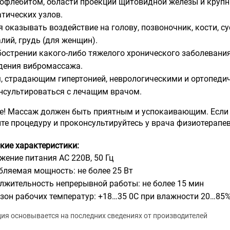
офлебитом, области проекции щитовидной железы и круп
тических узлов.
я оказывать воздействие на голову, позвоночник, кости, с
лий, грудь (для женщин).
бострении какого-либо тяжелого хронического заболевани
дения вибромассажа.
, страдающим гипертонией, неврологическими и ортопеди
нсультироваться с лечащим врачом.
! Массаж должен быть приятным и успокаивающим. Если В
те процедуру и проконсультируйтесь у врача физиотерапев
кие характеристики:
жение питания АС 220В, 50 Гц
бляемая мощность: не более 25 Вт
лжительность непрерывной работы: не более 15 мин
зон рабочих температур: +18…35 0С при влажности 20…85
я основывается на последних сведениях от производителей