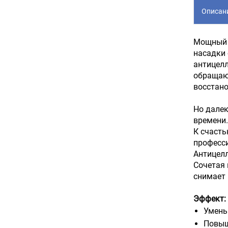
Описан
Мощный и
насадки
антицелл
обращают
восстано
Но далек
времени.
К счасть
професси
Антицел
Сочетая 
снимает 
Эффект:
Умень
Повыш