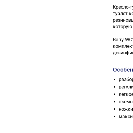
Кресло-т
туалет к
резиновы
которую 
Barry WC
комплект
дезинфи
Особен
разбо
регул
легко
съемн
ножки
макси