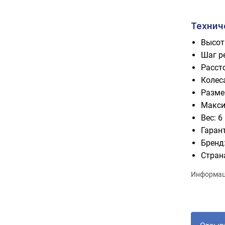
Технич
Высота
Шаг ре
Расст
Колеса
Разме
Макси
Вес: 6
Гаран
Бренд:
Стран
Информаци