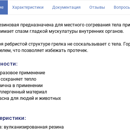
ие
Характеристики
Документация
Отзывы
Вопрос
езиновая предназначена для местного согревания тела при
имает спазм гладкой мускулатуры внут­ренних органов.
я ребристой структуре грелка не соскальзывает с тела. Г
елем, что позволяет избежать протечек.
ности:
разовое применение
 сохраняет тепло
нична в применении
ллергенный материал
асна для людей и животных
еристики:
в: вулканизированная резина