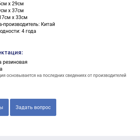
5см x 29см
9см x 37см
 17см x 33см
а-производитель: Китай
одности: 4 года
ктация:
а резиновая
а
я основывается на последних сведениях от производителей
ы
Задать вопрос