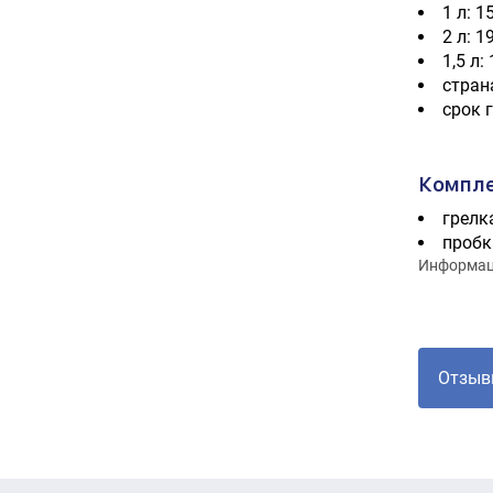
1 л: 1
2 л: 1
1,5 л:
стран
срок г
Компле
грелк
пробк
Информаци
Отзыв