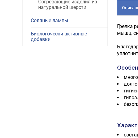
Согревающие изделия из
натуральной шерсти
Описан
Соляные лампы
Грелка р
мышц, сн
Биологочески активные
добавки
Благодар
уплотнит
Особен
много
долго
гигие
гипоа
безоп
Характ
соста