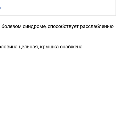
ы
 болевом синдроме, способствует расслаб­лению
орловина цельная, крышка снабжена