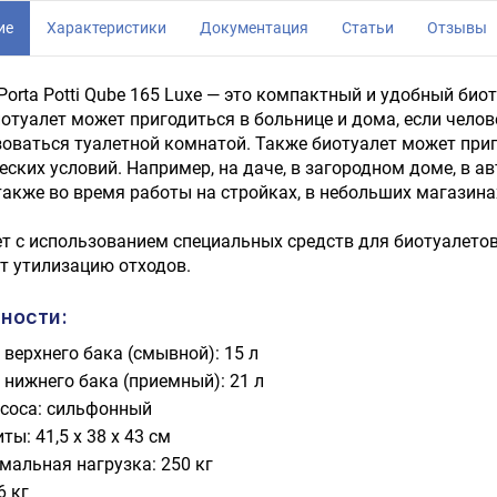
ие
Характеристики
Документация
Статьи
Отзывы
 Porta Potti Qube 165 Luxe — это компактный и удобный б
Биотуалет может пригодиться в больнице и дома, если чело
оваться туалетной комнатой. Также биотуалет может приг
еских условий. Например, на даче, в загородном доме, в а
 также во время работы на стройках, в небольших магазина
т с использованием специальных средств для биотуалето
т утилизацию отходов.
ности:
верхнего бака (смывной): 15 л
 нижнего бака (приемный): 21 л
асоса: сильфонный
ты: 41,5 х 38 х 43 см
мальная нагрузка: 250 кг
6 кг