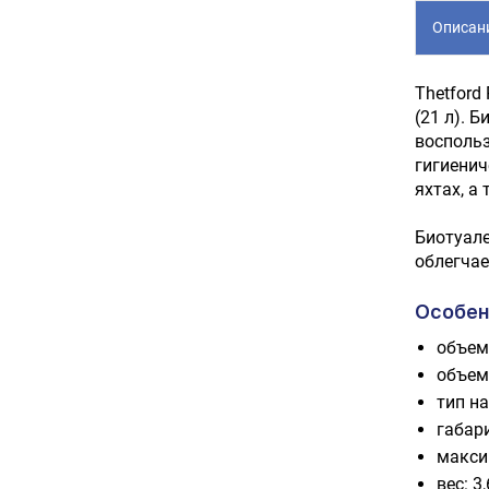
Описан
Thetford
(21 л). 
воспольз
гигиенич
яхтах, а
Биотуале
облегчае
Особен
объем 
объем
тип н
габари
макси
вес: 3,