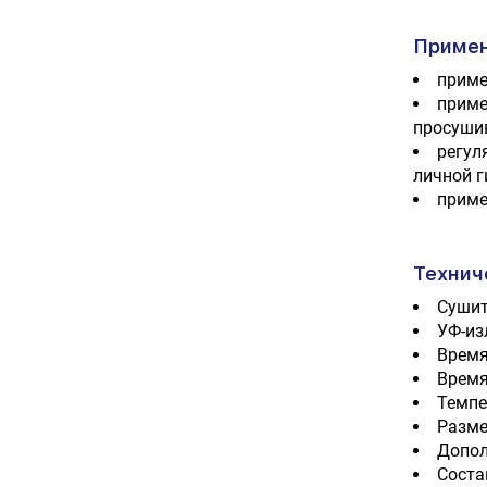
Примен
приме
приме
просуши
регул
личной г
приме
Технич
Сушит
УФ-из
Время
Время
Темпе
Размер
Допол
Соста