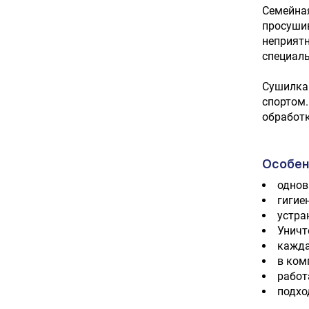
Семейная
просушив
неприятн
специаль
Сушилка 
спортом.
обработк
Особен
однов
гигие
устра
Уничт
кажда
в ком
работ
подхо