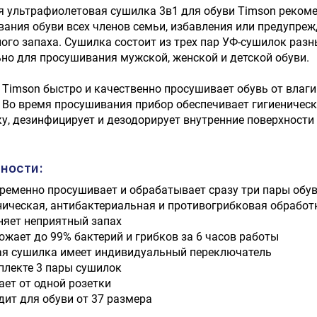
 ультрафиолетовая сушилка 3в1 для обуви Timson реком
ания обуви всех членов семьи, избавления или предупреж
ого запаха. Сушилка состоит из трех пар УФ-сушилок раз
но для просушивания мужской, женской и детской обуви.
Timson быстро и качественно просушивает обувь от влаги
 Во время просушивания прибор обеспечивает гигиеничес
у, дезинфицирует и дезодорирует внутренние поверхности 
ности:
ременно просушивает и обрабатывает сразу три пары обу
ническая, антибактериальная и противогрибковая обработ
няет неприятный запах
ожает до 99% бактерий и грибков за 6 часов работы
я сушилка имеет индивидуальный переключатель
плекте 3 пары сушилок
ает от одной розетки
дит для обуви от 37 размера