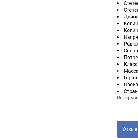
Степе
Степе
Длина
Колич
Колич
Напря
Род э
Сопро
Потре
Класс
Масса
Гарант
Произ
Стран
Информаци
Отзыв