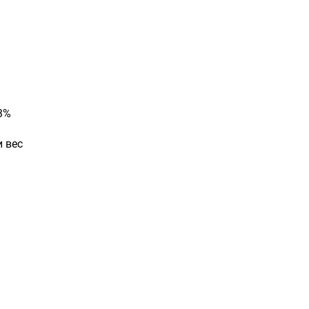
3%
и вес