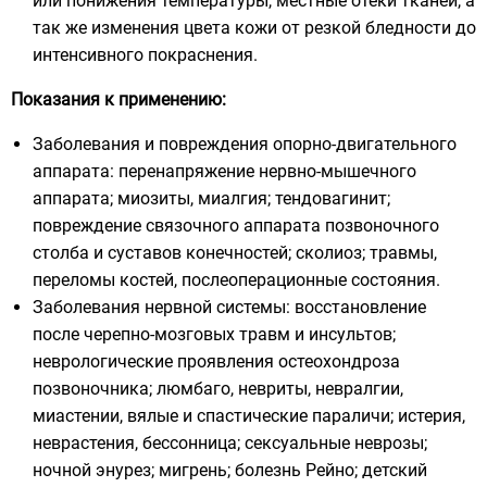
или понижения температуры, местные отёки тканей, а
так же изменения цвета кожи от резкой бледности до
интенсивного покраснения.
Показания к применению:
Заболевания и повреждения опорно-двигательного
аппарата: перенапряжение нервно-мышечного
аппарата; миозиты, миалгия; тендовагинит;
повреждение связочного аппарата позвоночного
столба и суставов конечностей; сколиоз; травмы,
переломы костей, послеоперационные состояния.
Заболевания нервной системы: восстановление
после черепно-мозговых травм и инсультов;
неврологические проявления остеохондроза
позвоночника; люмбаго, невриты, невралгии,
миастении, вялые и спастические параличи; истерия,
неврастения, бессонница; сексуальные неврозы;
ночной энурез; мигрень; болезнь Рейно; детский