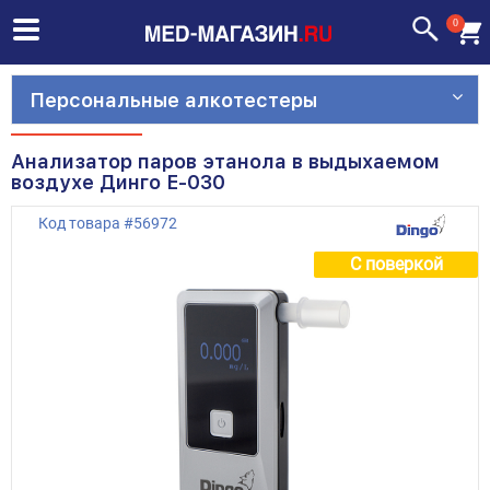
0
Персональные алкотестеры
Анализатор паров этанола в выдыхаемом
воздухе Динго Е-030
Код товара
#
56972
С поверкой