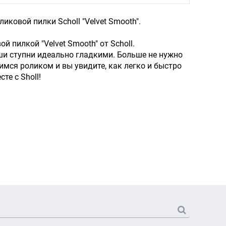
ковой пилки Sсholl "Velvet Smooth".
 пилкой "Velvet Smooth" от Sсholl.
ши ступни идеально гладкими. Больше не нужно
мся роликом и вы увидите, как легко и быстро
те с Sholl!