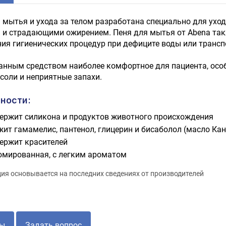
 мытья и ухода за телом разработана специально для ух
 и страдающими ожирением. Пеня для мытья от Abena та
ия гигиенических процедур при дефиците воды или трансп
нным средством наиболее комфортное для пациента, особ
соли и неприятные запахи.
ности:
держит силикона и продуктов животного происхождения
жит гамамелис, пантенол, глицерин и бисаболол (масло Кан
держит красителей
мированная, с легким ароматом
я основывается на последних сведениях от производителей
ы
Задать вопрос