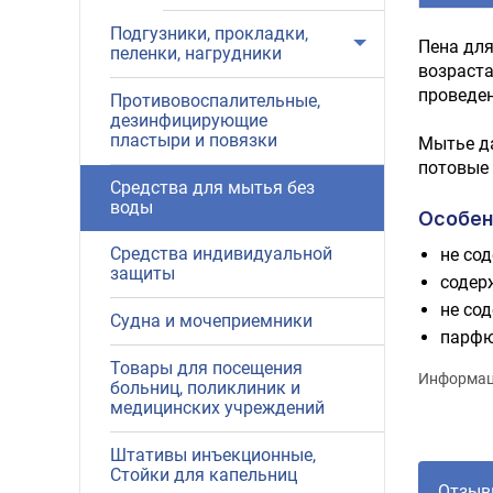
Подгузники, прокладки,
Пена для
пеленки, нагрудники
возраста
проведен
Противовоспалительные,
дезинфицирующие
пластыри и повязки
Мытье да
потовые 
Средства для мытья без
воды
Особен
Средства индивидуальной
не со
защиты
содер
не со
Судна и мочеприемники
парфю
Товары для посещения
Информаци
больниц, поликлиник и
медицинских учреждений
Штативы инъекционные,
Стойки для капельниц
Отзыв