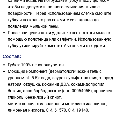
каплями воды. Не погружайте губку в воду целиком,
чтобы не допустить полного смывания мыла с
поверхности. Перед использованием слегка смочите
губку и несколько раз сожмите ее ладонью до
появления мыльной пены.
После очищения кожи удалите с нее остатки мыла с
помощью полотенца или салфетки. Использованную
губку утилизируйте вместе с бытовыми отходами.
Состав:
Губка: 100% пенополиуретан.
Моющий компонент (дерматологический гель с
уровнем pH 5.5): вода, лаурет сульфат натрия, хлорид
натрия, отдушка, кокамид ДЭА, кокамидопропил
бетаин, алоэ барбадосское (арт. 0005405F), пропилен
гликоль, бензиловый спирт,
метилхлороизотиазолинон и метилизотиазолинон,
лимонная кислота, С.И. 61570, С.И. 19140.