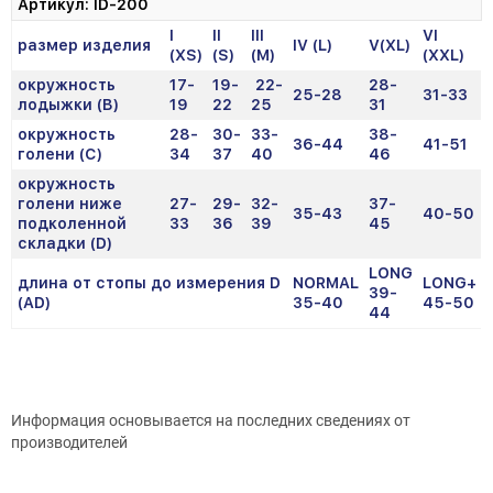
Артикул: ID-200
I
II
III
VI
размер изделия
IV (L)
V(XL)
(XS)
(S)
(M)
(XXL)
окружность
17-
19-
22-
28-
25-28
31-33
лодыжки (В)
19
22
25
31
окружность
28-
30-
33-
38-
36-44
41-51
голени (С)
34
37
40
46
окружность
голени ниже
27-
29-
32-
37-
35-43
40-50
подколенной
33
36
39
45
складки (D)
LONG
длина от стопы до измерения D
NORMAL
LONG+
39-
(AD)
35-40
45-50
44
Информация основывается на последних сведениях от
производителей