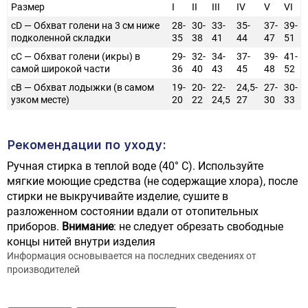
Размер
I
II
III
IV
V
VI
cD — Обхват голени на 3 см ниже
28-
30-
33-
35-
37-
39-
подколенной складки
35
38
41
44
47
51
cC — Обхват голени (икры) в
29-
32-
34-
37-
39-
41-
самой широкой части
36
40
43
45
48
52
cB — Обхват лодыжки (в самом
19-
20-
22-
24,5-
27-
30-
узком месте)
20
22
24,5
27
30
33
Рекомендации по уходу:
Ручная стирка в теплой воде (40° С). Используйте
мягкие моющие средства (не содержащие хлора), после
стирки не выкручивайте изделие, сушите в
разложенном состоянии вдали от отопительных
приборов.
Внимание
: не следует обрезать свободные
концы нитей внутри изделия
Информация основывается на последних сведениях от
производителей