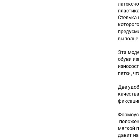
латексно
пластика
Стелька 
которого
предусмо
выполнен
Эта моде
обуви из
износост
пятки, ч
Две удоб
качества
фиксаци
Формоуст
положени
мягкой п
давит на