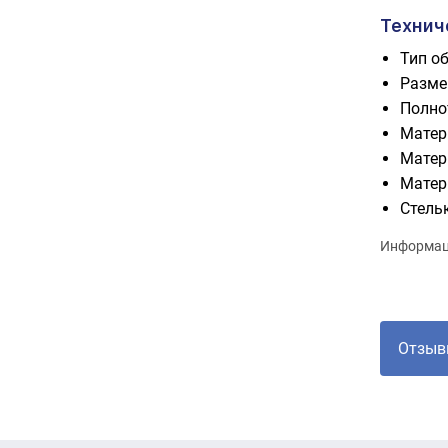
Технич
Тип об
Разме
Полн
Матер
Матер
Матер
Стель
Информаци
Отзыв