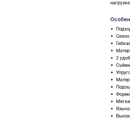
нагрузке
Особен
Подхо
Сезон
Гибка
Матер
2 удо
Съёмн
Упруг
Матер
Подош
Формо
Мягки
Язычо
Высок