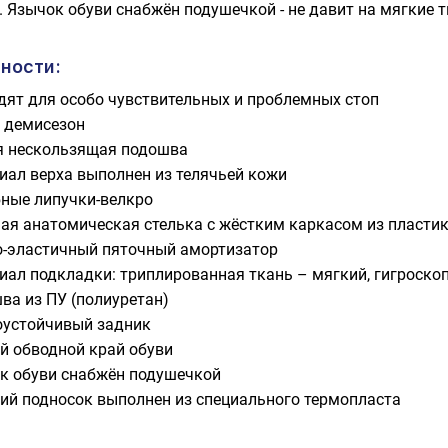
. Язычок обуви снабжён подушечкой - не давит на мягкие т
ности:
дят для особо чувствительных и проблемных стоп
: демисезон
я нескользящая подошва
иал верха выполнен из телячьей кожи
бные липучки-велкро
ая анатомическая стелька с жёстким каркасом из пласти
о-эластичный пяточный амортизатор
иал подкладки: триплированная ткань – мягкий, гигроско
ва из ПУ (полиуретан)
устойчивый задник
й обводной край обуви
к обуви снабжён подушечкой
ий подносок выполнен из специального термопласта