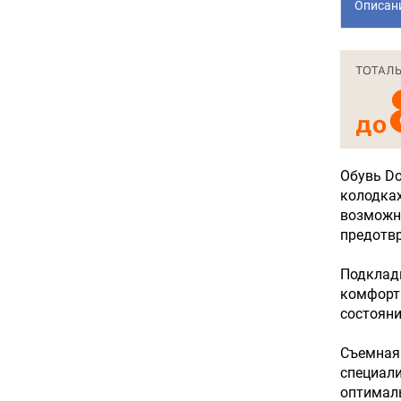
Описан
Обувь Do
колодках
возможно
предотвр
Подкладк
комфортн
состояни
Съемная 
специали
оптималь