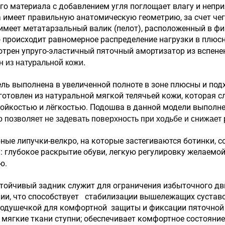
го материала с добавлением угля поглощает влагу и непри
 имеет правильную анатомическую геометрию, за счет че
имеет метатарзальный валик (пелот), расположенный в фи
 происходит равномерное распределение нагрузки в плюсн
трен упруго-эластичный пяточный амортизатор из вспене
 из натуральной кожи.
ль выполнена в увеличенной полноте в зоне плюсны и подх
готовлен из натуральной мягкой телячьей кожи, которая 
ойкостью и лёгкостью. Подошва в данной модели выполнен
то позволяет не задевать поверхность при ходьбе и снижае
ные липучки-велкро, на которые застегиваются ботинки, 
: глубокое раскрытие обуви, легкую регулировку желаем
ю.
ойчивый задник служит для ограничения избыточного дви
и, что способствует стабилизации вышележащих суставов
одушечкой для комфортной защиты и фиксации пяточной 
 мягкие ткани ступни; обеспечивает комфортное состояние