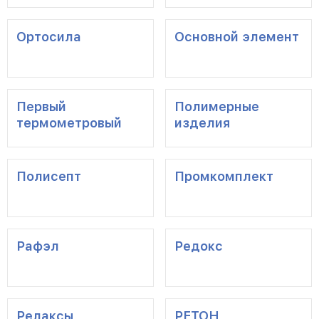
Ортосила
Основной элемент
Первый
Полимерные
термометровый
изделия
завод
Полисепт
Промкомплект
Рафэл
Редокс
Релаксы
РЕТОН