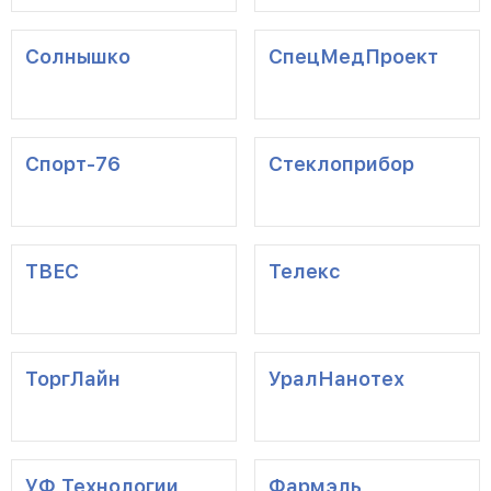
Солнышко
СпецМедПроект
Спорт-76
Стеклоприбор
ТВЕС
Телекс
ТоргЛайн
УралНанотех
УФ Технологии
Фармэль