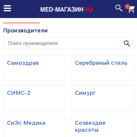
0
Производители
Самоздрав
Серебряный стиль
СИМС-2
Симург
СиЭс Медика
Созвездие
красоты